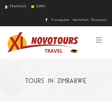
FRANÇAIS
EURO
S'enregistrer
Identifiant
Paiements
Bascu
la
navig
TOURS IN ZIMBABWE