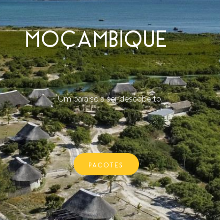
MOÇAMBIQUE
Um paraíso a ser descoberto.
PACOTES