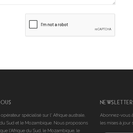
NOUS
NEWSLETTER
érateur spécialisé sur l' Afrique australe,
Abonnez-vous à 
que du Sud et le Mozambique. Nous proposons
les mises à jour 
s que l'Afrique du Sud, le Mozambique, le