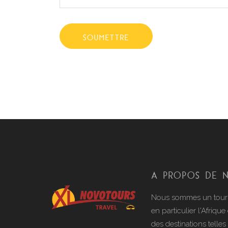
SOUMETTRE
A PROPOS DE 
Nous sommes un tour op
en particulier l'Afri
des destinations telle