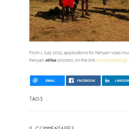
From 1 July 2015, applications for Kenyan visas must
Kenyan 
eVisa
 process, on the link 
www.ecitizen.go
EMAIL
FACEBOOK
LINKEDI
TAGS :
0 COMMENTAIRES