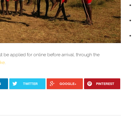
 be applied for online before arrival, through the 
.ke
.
N
TWITTER
GOOGLE+
PINTEREST