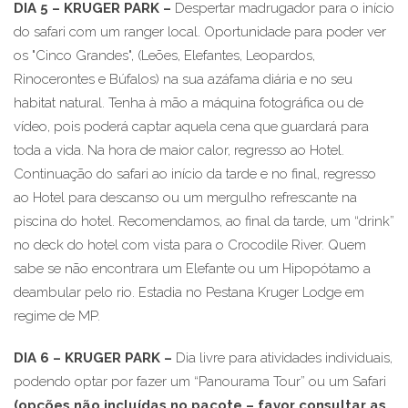
DIA 5 – KRUGER PARK
–
Despertar madrugador para o início
do safari com um ranger local. Oportunidade para poder ver
os "Cinco Grandes", (Leões, Elefantes, Leopardos,
Rinocerontes e Búfalos) na sua azáfama diária e no seu
habitat natural. Tenha à mão a máquina fotográfica ou de
vídeo, pois poderá captar aquela cena que guardará para
toda a vida. Na hora de maior calor, regresso ao Hotel.
Continuação do safari ao início da tarde e no final, regresso
ao Hotel para descanso ou um mergulho refrescante na
piscina do hotel. Recomendamos, ao final da tarde, um “drink”
no deck do hotel com vista para o Crocodile River. Quem
sabe se não encontrara um Elefante ou um Hipopótamo a
deambular pelo rio. Estadia no Pestana Kruger Lodge em
regime de MP.
DIA 6 – KRUGER PARK
–
Dia livre para atividades individuais,
podendo optar por fazer um “Panourama Tour” ou um Safari
(opções não incluídas no pacote – favor consultar as