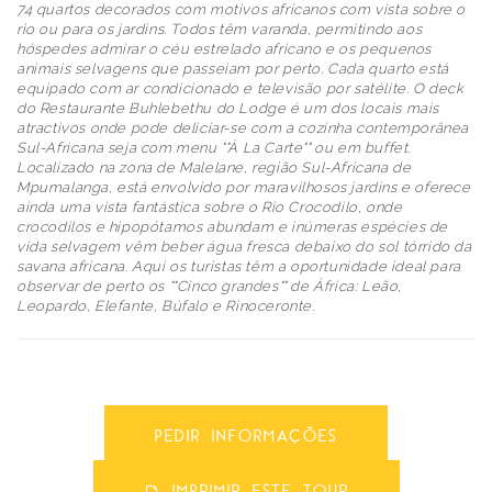
74 quartos decorados com motivos africanos com vista sobre o
rio ou para os jardins. Todos têm varanda, permitindo aos
hóspedes admirar o céu estrelado africano e os pequenos
animais selvagens que passeiam por perto. Cada quarto está
equipado com ar condicionado e televisão por satélite. O deck
do Restaurante Buhlebethu do Lodge é um dos locais mais
atractivos onde pode deliciar-se com a cozinha contemporânea
Sul-Africana seja com menu ""À La Carte"" ou em buffet.
Localizado na zona de Malelane, região Sul-Africana de
Mpumalanga, está envolvido por maravilhosos jardins e oferece
ainda uma vista fantástica sobre o Rio Crocodilo, onde
crocodilos e hipopótamos abundam e inúmeras espécies de
vida selvagem vêm beber água fresca debaixo do sol tórrido da
savana africana. Aqui os turistas têm a oportunidade ideal para
observar de perto os ""Cinco grandes"" de África: Leão,
Leopardo, Elefante, Búfalo e Rinoceronte.
PEDIR INFORMAÇÕES
IMPRIMIR ESTE TOUR