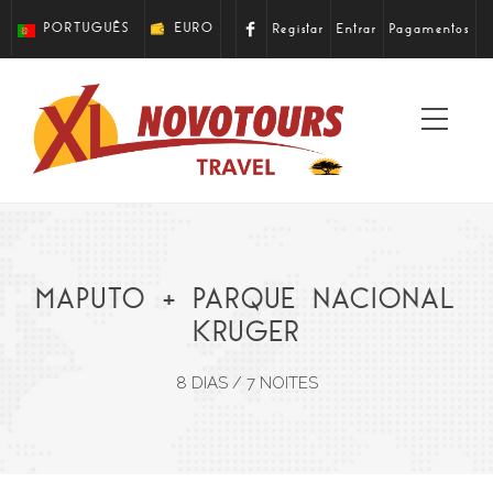
PORTUGUÊS
EURO
Registar
Entrar
Pagamentos
Ver
nave
MAPUTO + PARQUE NACIONAL
KRUGER
8 DIAS / 7 NOITES