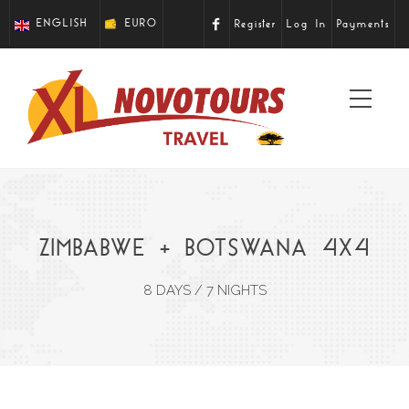
ENGLISH
EURO
Register
Log In
Payments
Toggl
navig
ZIMBABWE + BOTSWANA 4X4
8 DAYS / 7 NIGHTS